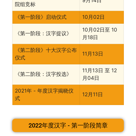
9⽉14⽇
院组竞标
《第⼀阶段》启动仪式
10⽉02⽇
10⽉02⽇⾄ 10
《第⼀阶段：汉字提议》
⽉18⽇
《第⼆阶段》十大汉字公布
11⽉13⽇
仪式
11⽉13⽇ ⾄ 12
《第⼆阶段：汉字投选》
⽉04⽇
2021年 - 年度汉字揭晓仪
12⽉11⽇
式
2022年度汉字 - 第一阶段简章