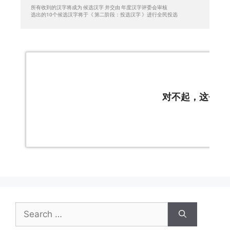
所有收到的汉字将成为 候选汉字 并交由 年度汉字评委会审核

选出的10个候选汉字将于《 第二阶段：投选汉字 》进行全民投选