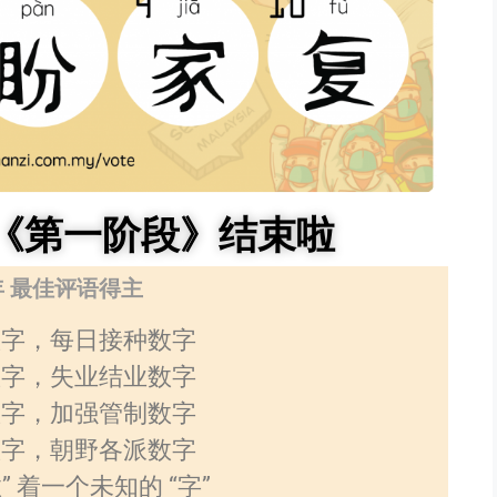
字《第一阶段》结束啦
1年 最佳评语得主
数字，每日接种数字
数字，失业结业数字
数字，加强管制数字
数字，朝野各派数字
” 着一个未知的 “字”