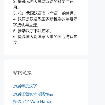
2. 提高我国人民对汉语的精要与运
用。
3. 推广我国汉语言（华语）的使用。
4. 跟同是汉语系国家所推选的年度汉
字接轨与交流。
5. 推动汉字书法艺术。
6. 提高国人对国家大事的关心与认知
度。
站内链接
历届年度汉字
历届红包设计得奖作品
投选汉字 Vote Hanzi