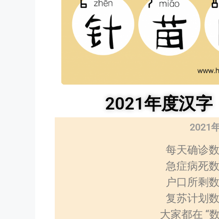
2021年度汉
202
每天确诊
急症病死
户口所剩
复苏计划
大家都在 “数